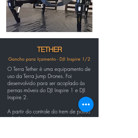
TETHER
Gancho para Içamento - DJI Inspire 1/2
O Terra Tether é uma equipamento de
uso da Terra Jump Drones. Foi
desenvolvido para ser acoplado às
pernas móveis do DJI Inspire 1 e DJI
Inspire 2.
A partir do controle do trem de pouso
móvel, o piloto executa a operação
de desacoplamento do gancho de
entrega do cabo guia.